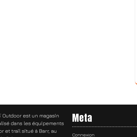
Meta
’ Outdoor est un magasin
alisé dans les équipements
r et trail situé à Barr, au
Connexion